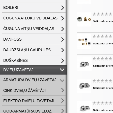
BOILERI
ČUGUNA ATLOKU VEIDDAĻAS
Salīdzināt ar cit
ČUGUNA VĪTŅU VEIDDAĻAS
DANFOSS
Salīdzināt ar cit
DAUDZSLĀŅU CAURULES
DUŠKABĪNES
Salīdzināt ar cit
DVIEĻUŽĀVĒTĀJI
ARMATŪRA DVIEĻU ŽĀVĒTĀJI
Salīdzināt ar cit
CINK DVIEĻU ŽĀVĒTĀJI
ELEKTRO DVIEĻU ŽĀVĒTĀJI
Salīdzināt ar cit
GOD-ARMATŪRA DVIEĻUŽ.