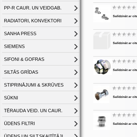
PP-R CAUR. UN VEIDGAB.
Salīdzināt ar cit
RADIATORI, KONVEKTORI
SANHA PRESS
Salīdzināt ar cit
SIEMENS
SIFONI & GOFRAS
Salīdzināt ar cit
SILTĀS GRĪDAS
STIPRINĀJUMI & SKRŪVES
SŪKNI
Salīdzināt ar cit
TĒRAUDA VEID. UN CAUR.
ŪDENS FILTRI
Salīdzināt ar cit
ŪDENS UN SILT.SKAITĪTĀJI