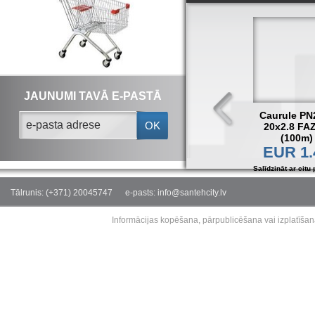
JAUNUMI TAVĀ E-PASTĀ
Caurule PN
OK
20x2.8 FA
(100m)
EUR 1.
Salīdzināt ar citu 
Tālrunis: (+371) 20045747
e-pasts: info@santehcity.lv
Informācijas kopēšana, pārpublicēšana vai izplatīšan