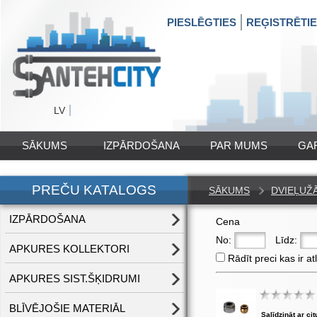
PIESLĒGTIES
REĢISTRĒTI
LV
SĀKUMS
IZPĀRDOŠANA
PAR MUMS
GA
PREČU KATALOGS
SĀKUMS
DVIEĻUŽ
IZPĀRDOŠANA
Cena
No:
Līdz:
APKURES KOLLEKTORI
Rādīt preci kas ir at
APKURES SIST.ŠĶIDRUMI
BLĪVĒJOŠIE MATERIĀL
Salīdzināt ar cit