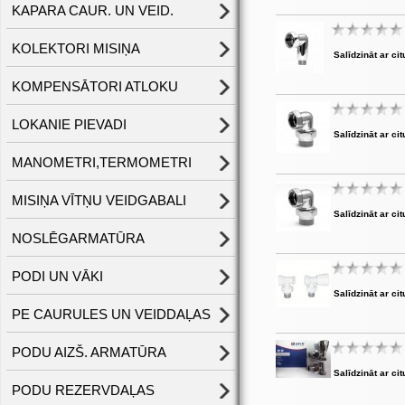
KAPARA CAUR. UN VEID.
KOLEKTORI MISIŅA
Salīdzināt ar cit
KOMPENSĀTORI ATLOKU
LOKANIE PIEVADI
Salīdzināt ar cit
MANOMETRI,TERMOMETRI
MISIŅA VĪTŅU VEIDGABALI
Salīdzināt ar cit
NOSLĒGARMATŪRA
PODI UN VĀKI
Salīdzināt ar cit
PE CAURULES UN VEIDDAĻAS
PODU AIZŠ. ARMATŪRA
Salīdzināt ar cit
PODU REZERVDAĻAS