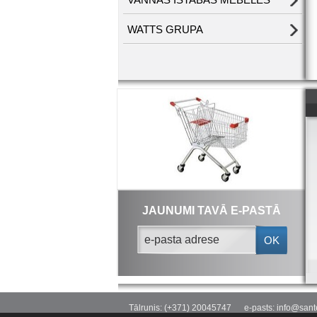
WATTS GRUPA
JAUNUMI TAVĀ E-PASTĀ
OK
Tālrunis: (+371) 20045747
e-pasts: info@sante