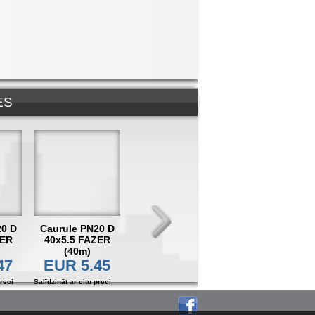
ES
20 D
Caurule PN20 D
Caurule PN20 D
Cauruļu izolācija
ZER
40x5.5 FAZER
50x6.9 FAZER
l=2m 22/6(160)
(40m)
(20m)
EUR 0.56
47
EUR 5.45
EUR 8.45
Salīdzināt ar citu preci
preci
Salīdzināt ar citu preci
Salīdzināt ar citu preci