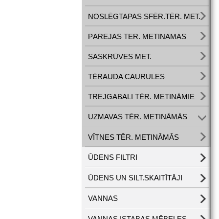
NOSLĒGTAPAS SFĒR.TĒR. MET.
PĀREJAS TĒR. METINĀMĀS
SASKRŪVES MET.
TĒRAUDA CAURULES
TREJGABALI TĒR. METINĀMIE
UZMAVAS TĒR. METINĀMĀS
VĪTNES TĒR. METINĀMĀS
ŪDENS FILTRI
ŪDENS UN SILT.SKAITĪTĀJI
VANNAS
VANNAS ISTABAS MĒBELES