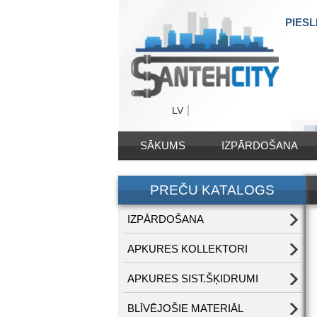
PIESL
LV
SĀKUMS
IZPĀRDOŠANA
PREČU KATALOGS
IZPĀRDOŠANA
APKURES KOLLEKTORI
APKURES SIST.ŠĶIDRUMI
BLĪVĒJOŠIE MATERIĀL