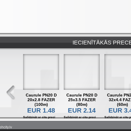
IECIENĪTĀKĀS PREC
Caurule PN20 D
Caurule PN20 D
Caurule PN
20x2.8 FAZER
25x3.5 FAZER
32x4.4 FA
(100m)
(80m)
(60m)
EUR 1.48
EUR 2.14
EUR 3.
Salīdzināt ar citu preci
Salīdzināt ar citu preci
Salīdzināt ar citu 
hcity.lv