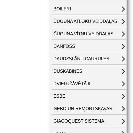
BOILERI
ČUGUNA ATLOKU VEIDDAĻAS
ČUGUNA VĪTŅU VEIDDAĻAS
DANFOSS
DAUDZSLĀŅU CAURULES
DUŠKABĪNES
DVIEĻUŽĀVĒTĀJI
ESBE
GEBO UN REMONTSKAVAS
GIACOQUEST SISTĒMA