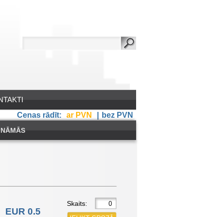
NTAKTI
Cenas rādīt:
ar PVN
|
bez PVN
INĀMĀS
Skaits:
EUR 0.5