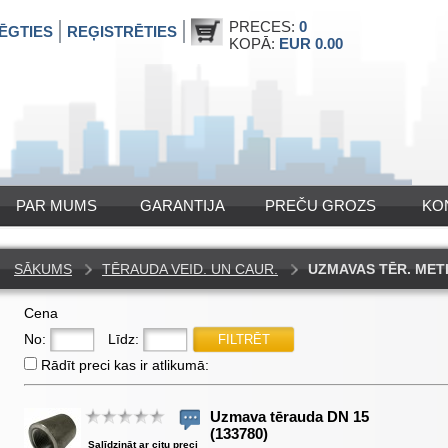
PRECES:
0
ĒGTIES
REĢISTRĒTIES
KOPĀ:
EUR 0.00
PAR MUMS
GARANTIJA
PREČU GROZS
KO
SĀKUMS
TĒRAUDA VEID. UN CAUR.
UZMAVAS TĒR. MET
Cena
No:
Līdz:
Rādīt preci kas ir atlikumā:
Uzmava tērauda DN 15
(133780)
Salīdzināt ar citu preci