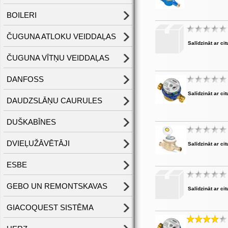
BOILERI
ČUGUNA ATLOKU VEIDDAĻAS
Salīdzināt ar cit
ČUGUNA VĪTŅU VEIDDAĻAS
DANFOSS
Salīdzināt ar cit
DAUDZSLĀŅU CAURULES
DUŠKABĪNES
DVIEĻUŽĀVĒTĀJI
Salīdzināt ar cit
ESBE
GEBO UN REMONTSKAVAS
Salīdzināt ar cit
GIACOQUEST SISTĒMA