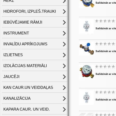
HERZ
Salīdzināt ar cit
HIDROFORI, IZPLEŠ.TRAUKI
IEBŪVĒJAMIE RĀMJI
Salīdzināt ar cit
INSTRUMENT
INVALĪDU APRĪKOJUMS
Salīdzināt ar cit
IZLIETNES
IZOLĀCIJAS MATERIĀLI
Salīdzināt ar cit
JAUCĒJI
KAN CAUR.UN VEIDDAĻAS
KANALIZĀCIJA
Salīdzināt ar cit
KAPARA CAUR. UN VEID.