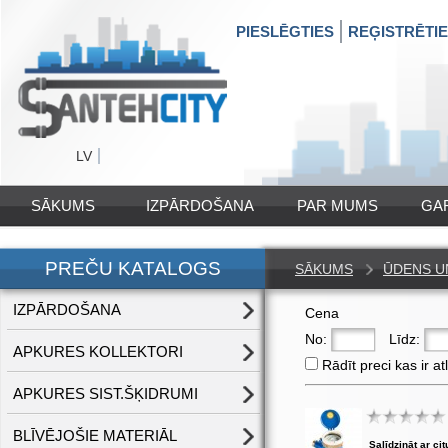
PIESLĒGTIES
REĢISTRĒTI
LV
SĀKUMS
IZPĀRDOŠANA
PAR MUMS
GA
PREČU KATALOGS
SĀKUMS
ŪDENS UN
IZPĀRDOŠANA
Cena
No:
Līdz:
APKURES KOLLEKTORI
Rādīt preci kas ir at
APKURES SIST.ŠĶIDRUMI
BLĪVĒJOŠIE MATERIĀL
Salīdzināt ar cit