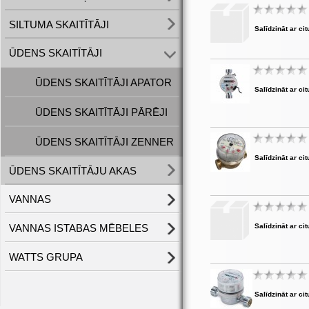
SILTUMA SKAITĪTĀJI
Salīdzināt ar cit
ŪDENS SKAITĪTĀJI
ŪDENS SKAITĪTĀJI APATOR
Salīdzināt ar cit
ŪDENS SKAITĪTĀJI PĀRĒJI
ŪDENS SKAITĪTĀJI ZENNER
Salīdzināt ar cit
ŪDENS SKAITĪTĀJU AKAS
VANNAS
VANNAS ISTABAS MĒBELES
Salīdzināt ar cit
WATTS GRUPA
Salīdzināt ar cit