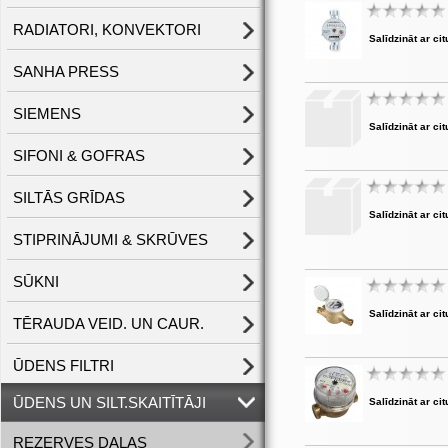
RADIATORI, KONVEKTORI
Salīdzināt ar cit
SANHA PRESS
SIEMENS
Salīdzināt ar cit
SIFONI & GOFRAS
SILTĀS GRĪDAS
Salīdzināt ar cit
STIPRINĀJUMI & SKRŪVES
SŪKNI
Salīdzināt ar cit
TĒRAUDA VEID. UN CAUR.
ŪDENS FILTRI
ŪDENS UN SILT.SKAITĪTĀJI
Salīdzināt ar cit
REZERVES DAĻAS