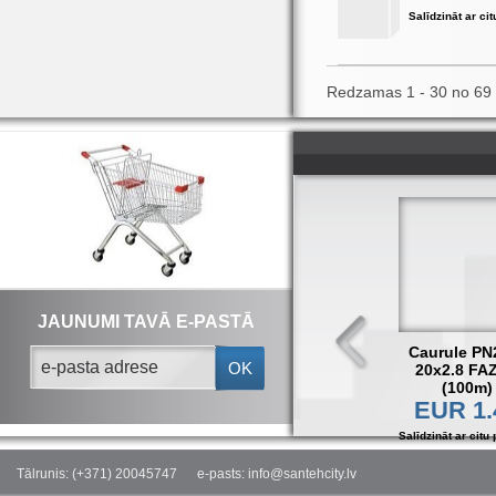
Salīdzināt ar cit
Redzamas 1 - 30 no 69
JAUNUMI TAVĀ E-PASTĀ
Caurule PN
OK
20x2.8 FA
(100m)
EUR 1.
Salīdzināt ar citu 
Tālrunis: (+371) 20045747
e-pasts: info@santehcity.lv