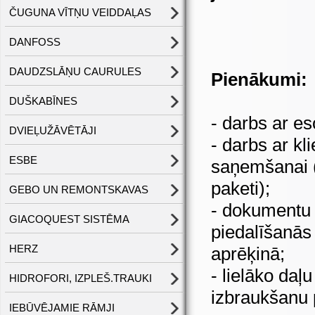
ČUGUNA VĪTŅU VEIDDAĻAS
DANFOSS
DAUDZSLĀŅU CAURULES
Pienākumi:
DUŠKABĪNES
- darbs ar es
DVIEĻUŽĀVĒTĀJI
- darbs ar kl
ESBE
saņemšanai (
paketi);
GEBO UN REMONTSKAVAS
- dokumentu
GIACOQUEST SISTĒMA
piedalīšanās
HERZ
aprēķinā;
- lielāko daļ
HIDROFORI, IZPLEŠ.TRAUKI
izbraukšanu 
IEBŪVĒJAMIE RĀMJI