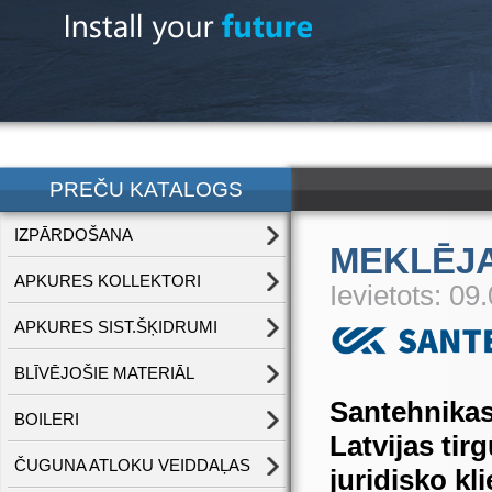
PREČU KATALOGS
IZPĀRDOŠANA
MEKLĒJ
APKURES KOLLEKTORI
Ievietots: 09
APKURES SIST.ŠĶIDRUMI
BLĪVĒJOŠIE MATERIĀL
Santehnikas
BOILERI
Latvijas tir
ČUGUNA ATLOKU VEIDDAĻAS
juridisko kl