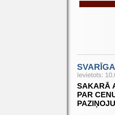
SVARĪGA
Ievietots: 10
SAKARĀ A
PAR CEN
PAZIŅOJU