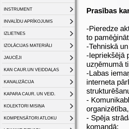
Prasības ka
INSTRUMENT
INVALĪDU APRĪKOJUMS
-Pieredze ak
IZLIETNES
to pamēģināt
-Tehniskā un
IZOLĀCIJAS MATERIĀLI
-Iepriekšējā
JAUCĒJI
uzņēmumā tik
KAN CAUR.UN VEIDDAĻAS
-Labas iemaņ
interneta pā
KANALIZĀCIJA
strukturēšan
KAPARA CAUR. UN VEID.
- Komunikabli
KOLEKTORI MISIŅA
organizētība,
- Spēja strād
KOMPENSĀTORI ATLOKU
komandā;