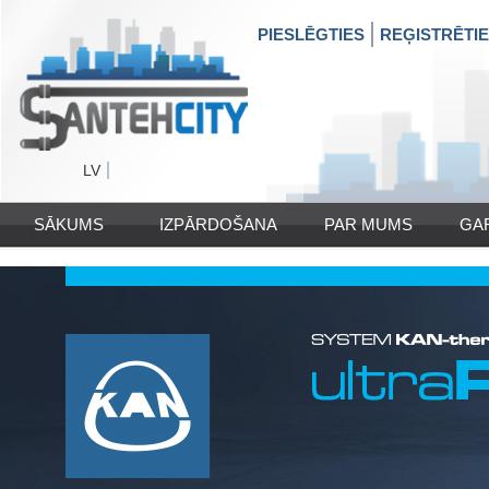
PIESLĒGTIES
REĢISTRĒTI
LV
SĀKUMS
IZPĀRDOŠANA
PAR MUMS
GA