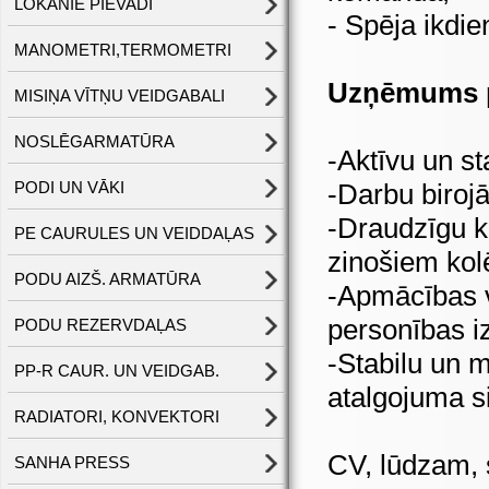
LOKANIE PIEVADI
- Spēja ikdie
MANOMETRI,TERMOMETRI
Uzņēmums p
MISIŅA VĪTŅU VEIDGABALI
NOSLĒGARMATŪRA
-Aktīvu un s
PODI UN VĀKI
-Darbu biroj
-Draudzīgu k
PE CAURULES UN VEIDDAĻAS
zinošiem kol
PODU AIZŠ. ARMATŪRA
-Apmācības 
personības i
PODU REZERVDAĻAS
-Stabilu un 
PP-R CAUR. UN VEIDGAB.
atalgojuma s
RADIATORI, KONVEKTORI
CV, lūdzam, 
SANHA PRESS