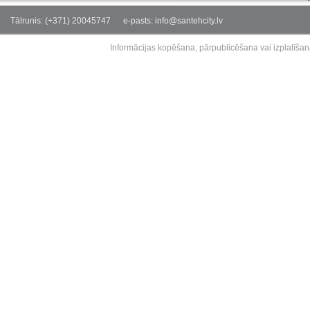
Tālrunis: (+371) 20045747
e-pasts: info@santehcity.lv
Informācijas kopēšana, pārpublicēšana vai izplatīšan