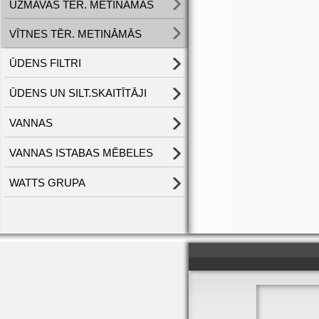
UZMAVAS TĒR. METINĀMĀS
VĪTNES TĒR. METINĀMĀS
ŪDENS FILTRI
ŪDENS UN SILT.SKAITĪTĀJI
VANNAS
VANNAS ISTABAS MĒBELES
WATTS GRUPA