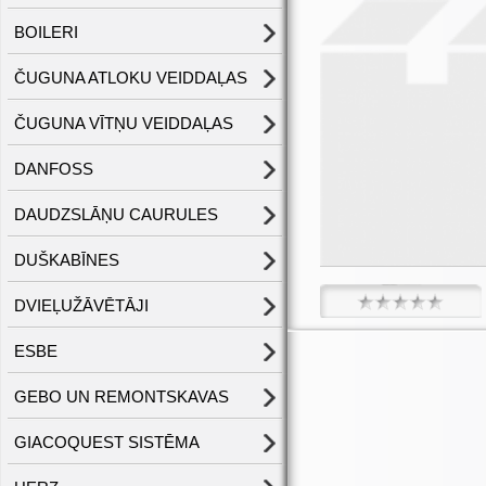
BOILERI
ČUGUNA ATLOKU VEIDDAĻAS
ČUGUNA VĪTŅU VEIDDAĻAS
DANFOSS
DAUDZSLĀŅU CAURULES
DUŠKABĪNES
DVIEĻUŽĀVĒTĀJI
ESBE
GEBO UN REMONTSKAVAS
GIACOQUEST SISTĒMA