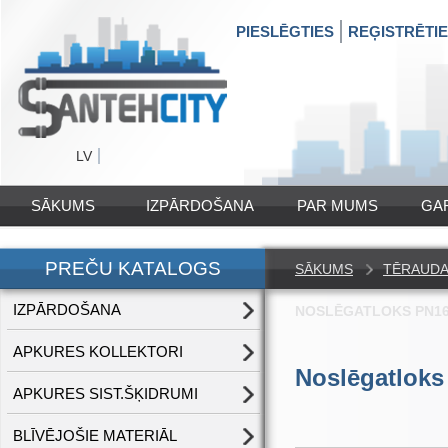
PIESLĒGTIES
REĢISTRĒTI
LV
SĀKUMS
IZPĀRDOŠANA
PAR MUMS
GA
PREČU KATALOGS
SĀKUMS
TĒRAUDA 
IZPĀRDOŠANA
NOSLĒGATLOKS PN16
APKURES KOLLEKTORI
Noslēgatloks
APKURES SIST.ŠĶIDRUMI
BLĪVĒJOŠIE MATERIĀL