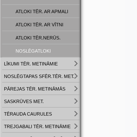
ATLOKI TĒR. AR APMALI
ATLOKI TĒR. AR VĪTNI
ATLOKI TĒR.NERŪS.
NOSLĒGATLOKI
LĪKUMI TĒR. METINĀMIE
NOSLĒGTAPAS SFĒR.TĒR. MET.
PĀREJAS TĒR. METINĀMĀS
SASKRŪVES MET.
TĒRAUDA CAURULES
TREJGABALI TĒR. METINĀMIE