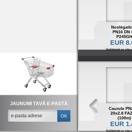
Noslēgatl
PN16 DN 
P245G
EUR 8.
Salīdzināt ar citu 
JAUNUMI TAVĀ E-PASTĀ
Caurule PN
20x2.8 FA
OK
(100m)
EUR 1.
Salīdzināt ar citu 