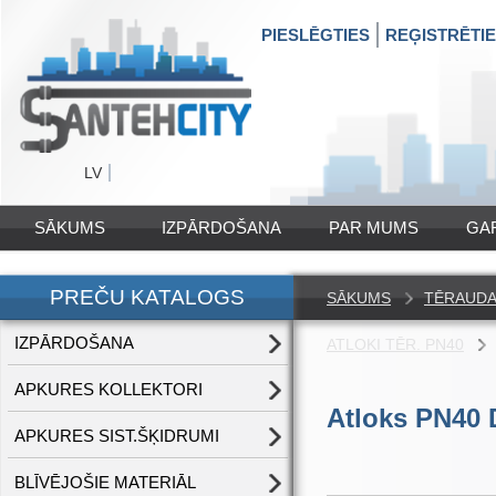
PIESLĒGTIES
REĢISTRĒTI
LV
SĀKUMS
IZPĀRDOŠANA
PAR MUMS
GA
PREČU KATALOGS
SĀKUMS
TĒRAUDA 
IZPĀRDOŠANA
ATLOKI TĒR. PN40
APKURES KOLLEKTORI
Atloks PN40 
APKURES SIST.ŠĶIDRUMI
BLĪVĒJOŠIE MATERIĀL