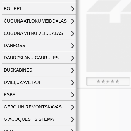
BOILERI
ČUGUNA ATLOKU VEIDDAĻAS
ČUGUNA VĪTŅU VEIDDAĻAS
DANFOSS
DAUDZSLĀŅU CAURULES
DUŠKABĪNES
DVIEĻUŽĀVĒTĀJI
ESBE
GEBO UN REMONTSKAVAS
GIACOQUEST SISTĒMA