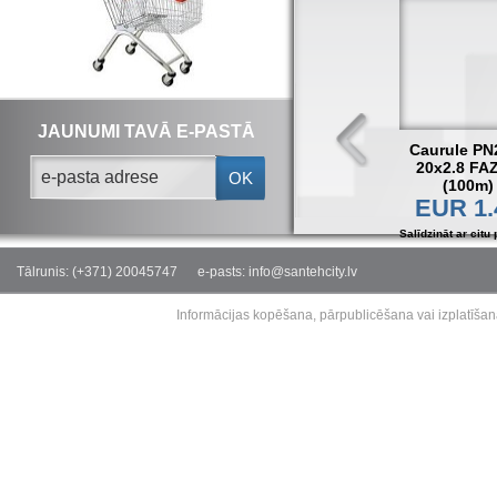
JAUNUMI TAVĀ E-PASTĀ
Caurule PN
20x2.8 FA
OK
(100m)
EUR 1.
Salīdzināt ar citu 
Tālrunis: (+371) 20045747
e-pasts: info@santehcity.lv
Informācijas kopēšana, pārpublicēšana vai izplatīšan