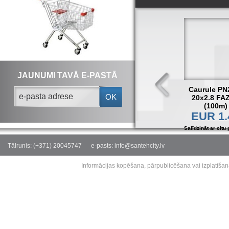
JAUNUMI TAVĀ E-PASTĀ
Caurule PN
OK
20x2.8 FA
(100m)
EUR 1.
Salīdzināt ar citu 
Tālrunis: (+371) 20045747
e-pasts: info@santehcity.lv
Informācijas kopēšana, pārpublicēšana vai izplatīšan