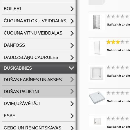
BOILERI
ČUGUNA ATLOKU VEIDDAĻAS
Salīdzināt ar cit
ČUGUNA VĪTŅU VEIDDAĻAS
DANFOSS
Salīdzināt ar cit
DAUDZSLĀŅU CAURULES
DUŠKABĪNES
Salīdzināt ar cit
DUŠAS KABĪNES UN AKSES.
DUŠAS PALIKTŅI
Salīdzināt ar cit
DVIEĻUŽĀVĒTĀJI
ESBE
Salīdzināt ar cit
GEBO UN REMONTSKAVAS