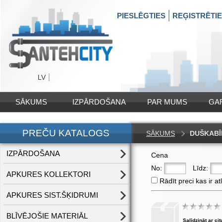
PIESLĒGTIES
REĢISTRĒTI
LV
SĀKUMS
IZPĀRDOŠANA
PAR MUMS
GA
PREČU KATALOGS
SĀKUMS
DUŠKABĪ
IZPĀRDOŠANA
Cena
No:
Līdz:
APKURES KOLLEKTORI
Rādīt preci kas ir at
APKURES SIST.ŠĶIDRUMI
BLĪVĒJOŠIE MATERIĀL
Salīdzināt ar cit