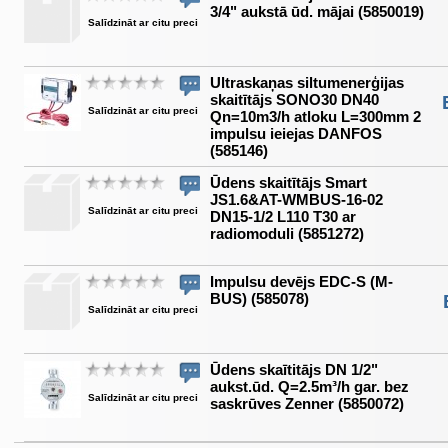
3/4" aukstā ūd. mājai (5850019)
Salīdzināt ar citu preci
Ultraskaņas siltumenerģijas
skaitītājs SONO30 DN40
Salīdzināt ar citu preci
Qn=10m3/h atloku L=300mm 2
impulsu ieiejas DANFOS
(585146)
Ūdens skaitītājs Smart
JS1.6&AT-WMBUS-16-02
Salīdzināt ar citu preci
DN15-1/2 L110 T30 ar
radiomoduli (5851272)
Impulsu devējs EDC-S (M-
BUS) (585078)
Salīdzināt ar citu preci
Ūdens skaītitājs DN 1/2"
aukst.ūd. Q=2.5m³/h gar. bez
Salīdzināt ar citu preci
saskrūves Zenner (5850072)