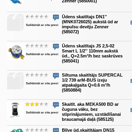
Zenner (5850001)
Ūdens skaitītajs DN1''
(MNK0726025) aukstā ūd ar
Salīdzināt ar citu preci
impulsu devēju Zenner
(585072)
Ūdens skaitītajs JS 2,5-02
Smart L 1/2'' 110mm aukstā
Salīdzināt ar citu preci
ūd., Q=2.5m³/h bez saskrūves
(585041)
Siltuma skaitītājs SUPERCAL
1/2 739 arM-BUS izeju
Salīdzināt ar citu preci
atpakaļgaita Q=0.6 m³/h
(5850884)
Skaitīt. aka MEKA500 BD ar
čuguna vāku, bez
Salīdzināt ar citu preci
stiprinājumiem, uzstādīšanai
braucamajā daļā (585125)
Blīve ūd.skaitītājam DN15