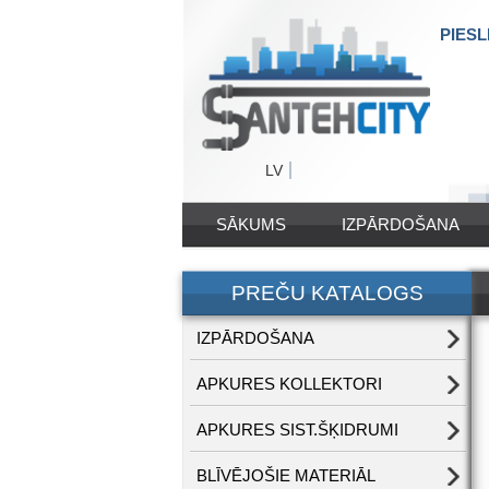
PIESL
LV
SĀKUMS
IZPĀRDOŠANA
PREČU KATALOGS
IZPĀRDOŠANA
APKURES KOLLEKTORI
APKURES SIST.ŠĶIDRUMI
BLĪVĒJOŠIE MATERIĀL