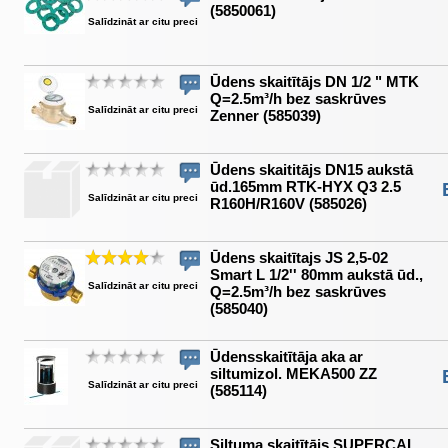
(5850061)
Salīdzināt ar citu preci
Ūdens skaitītājs DN 1/2 " MTK
Q=2.5m³/h bez saskrūves
Salīdzināt ar citu preci
Zenner (585039)
Ūdens skaititājs DN15 aukstā
ūd.165mm RTK-HYX Q3 2.5
Salīdzināt ar citu preci
R160H/R160V (585026)
Ūdens skaitītajs JS 2,5-02
Smart L 1/2'' 80mm aukstā ūd.,
Salīdzināt ar citu preci
Q=2.5m³/h bez saskrūves
(585040)
Ūdensskaitītāja aka ar
siltumizol. MEKA500 ZZ
Salīdzināt ar citu preci
(585114)
Siltuma skaitītājs SUPERCAL