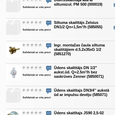
siltumizol. PM 500 (000019)
Salīdzināt ar citu preci
Siltuma skaitītājs Zelsius
DN1/2 Qn=1,5m³/h (585055)
Salīdzināt ar citu preci
Iegr. montažas čaula siltuma
skaititājiem d.5.2x35xG 1/2
Salīdzināt ar citu preci
(5851270)
Ūdens skaītitājs DN 1/2"
aukst.ūd. Q=2.5m³/h bez
Salīdzināt ar citu preci
saskrūves Zenner (5850071)
Ūdens skaitītajs DN3/4'' aukstā
ūd ar impulsu devēju (585071)
Salīdzināt ar citu preci
Ūdens skaitītajs JS90 2,5-02