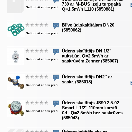
739 ar M-BUS izeju turpgaitā
Salīdzināt ar citu preci
Q=1.5m³/h L110 (5850881)
Blīve ūd.skaitītājam DN20
(5850062)
Salīdzināt ar citu preci
Ūdens skaītitājs DN 1/2"
aukst.ūd. Q=2.5m³/h ar
Salīdzināt ar citu preci
saskrūvēm Zenner (585007)
Ūdens skaitītājs DN2'' ar
saskr. (585018)
Salīdzināt ar citu preci
Ūdens skaitītajs JS90 2,5-02
Smart L 1/2'' 110mm karstā
Salīdzināt ar citu preci
ūd., Q=2.5m³/h bez saskrūves
(585043)
Ūdensskaitītāja aka ar