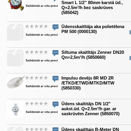
Smart L 1/2'' 80mm karstā ūd.,
Salīdzināt ar citu preci
Q=2.5m³/h bez saskrūves
(585042)
Ūdensskaitītāja aka polietēlena
PM 500 (0000130)
Salīdzināt ar citu preci
Siltuma skaitītājs Zenner DN20
Qn=2,5m³/h (5850660)
Salīdzināt ar citu preci
Impulsu devējs 8R MD 2R
/ETKD/ETWD/MTKD/MTW
Salīdzināt ar citu preci
(5850330)
Ūdens skaītitājs DN 1/2"
aukst.ūd. Q=2.5m³/h gar. ar
Salīdzināt ar citu preci
saskrūvēm Zenner (5850070)
Ūdens skaitītajs B-Meter DN