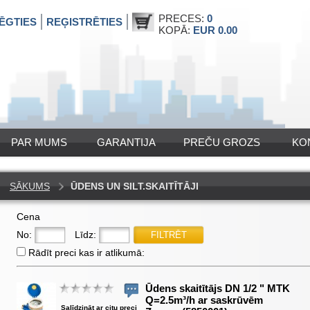
PRECES:
0
ĒGTIES
REĢISTRĒTIES
KOPĀ:
EUR 0.00
PAR MUMS
GARANTIJA
PREČU GROZS
KO
SĀKUMS
ŪDENS UN SILT.SKAITĪTĀJI
Cena
No:
Līdz:
Rādīt preci kas ir atlikumā:
Ūdens skaitītājs DN 1/2 " MTK
Q=2.5m³/h ar saskrūvēm
Salīdzināt ar citu preci