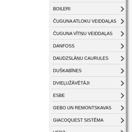
BOILERI
ČUGUNA ATLOKU VEIDDAĻAS
ČUGUNA VĪTŅU VEIDDAĻAS
DANFOSS
DAUDZSLĀŅU CAURULES
DUŠKABĪNES
DVIEĻUŽĀVĒTĀJI
ESBE
GEBO UN REMONTSKAVAS
GIACOQUEST SISTĒMA