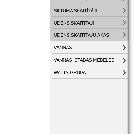
SILTUMA SKAITĪTĀJI
ŪDENS SKAITĪTĀJI
ŪDENS SKAITĪTĀJU AKAS
VANNAS
VANNAS ISTABAS MĒBELES
WATTS GRUPA