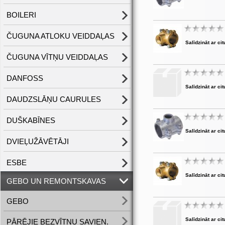
BOILERI
ČUGUNA ATLOKU VEIDDAĻAS
Salīdzināt ar cit
ČUGUNA VĪTŅU VEIDDAĻAS
DANFOSS
Salīdzināt ar cit
DAUDZSLĀŅU CAURULES
DUŠKABĪNES
Salīdzināt ar cit
DVIEĻUŽĀVĒTĀJI
ESBE
Salīdzināt ar cit
GEBO UN REMONTSKAVAS
GEBO
Salīdzināt ar cit
PĀRĒJIE BEZVĪTŅU SAVIEN.