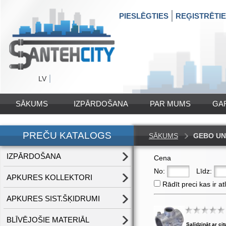
PIESLĒGTIES
REĢISTRĒTI
LV
SĀKUMS
IZPĀRDOŠANA
PAR MUMS
GA
PREČU KATALOGS
SĀKUMS
GEBO UN
IZPĀRDOŠANA
Cena
No:
Līdz:
APKURES KOLLEKTORI
Rādīt preci kas ir at
APKURES SIST.ŠĶIDRUMI
BLĪVĒJOŠIE MATERIĀL
Salīdzināt ar cit