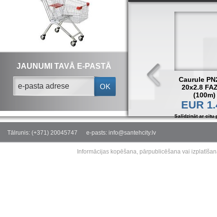
JAUNUMI TAVĀ E-PASTĀ
Caurule PN
OK
20x2.8 FA
(100m)
EUR 1.
Salīdzināt ar citu 
Tālrunis: (+371) 20045747
e-pasts: info@santehcity.lv
Informācijas kopēšana, pārpublicēšana vai izplatīšan