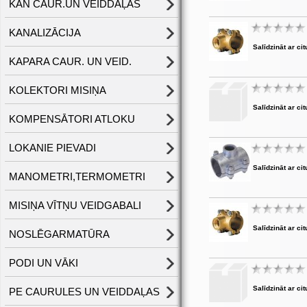
KAN CAUR.UN VEIDDAĻAS
KANALIZĀCIJA
Salīdzināt ar cit
KAPARA CAUR. UN VEID.
KOLEKTORI MISIŅA
Salīdzināt ar cit
KOMPENSĀTORI ATLOKU
LOKANIE PIEVADI
Salīdzināt ar cit
MANOMETRI,TERMOMETRI
MISIŅA VĪTŅU VEIDGABALI
Salīdzināt ar cit
NOSLĒGARMATŪRA
PODI UN VĀKI
Salīdzināt ar cit
PE CAURULES UN VEIDDAĻAS