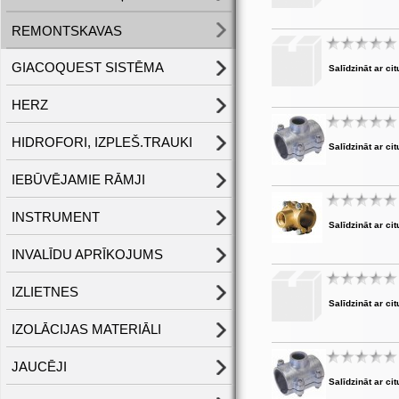
REMONTSKAVAS
GIACOQUEST SISTĒMA
Salīdzināt ar cit
HERZ
HIDROFORI, IZPLEŠ.TRAUKI
Salīdzināt ar cit
IEBŪVĒJAMIE RĀMJI
INSTRUMENT
Salīdzināt ar cit
INVALĪDU APRĪKOJUMS
IZLIETNES
Salīdzināt ar cit
IZOLĀCIJAS MATERIĀLI
JAUCĒJI
Salīdzināt ar cit