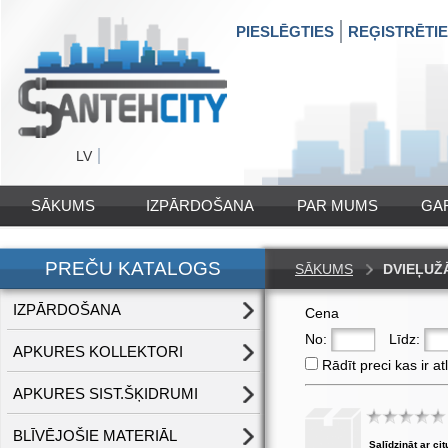
PIESLĒGTIES
REĢISTRĒTI
LV
SĀKUMS
IZPĀRDOŠANA
PAR MUMS
GA
PREČU KATALOGS
SĀKUMS
DVIEĻUŽ
IZPĀRDOŠANA
Cena
No:
Līdz:
APKURES KOLLEKTORI
Rādīt preci kas ir at
APKURES SIST.ŠĶIDRUMI
BLĪVĒJOŠIE MATERIĀL
Salīdzināt ar cit