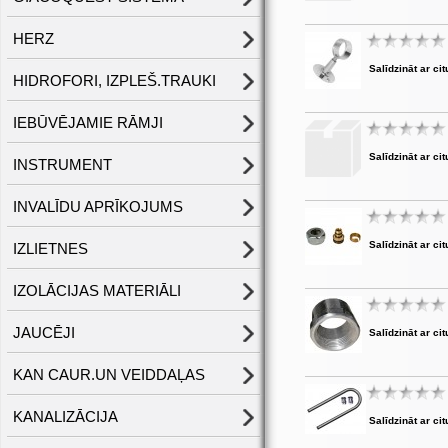
HERZ
Salīdzināt ar cit
HIDROFORI, IZPLEŠ.TRAUKI
IEBŪVĒJAMIE RĀMJI
Salīdzināt ar cit
INSTRUMENT
INVALĪDU APRĪKOJUMS
Salīdzināt ar cit
IZLIETNES
IZOLĀCIJAS MATERIĀLI
JAUCĒJI
Salīdzināt ar cit
KAN CAUR.UN VEIDDAĻAS
KANALIZĀCIJA
Salīdzināt ar cit