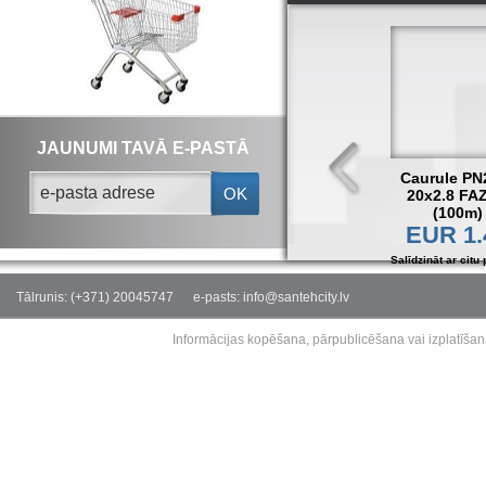
JAUNUMI TAVĀ E-PASTĀ
Caurule PN
OK
20x2.8 FA
(100m)
EUR 1.
Salīdzināt ar citu 
Tālrunis: (+371) 20045747
e-pasts: info@santehcity.lv
Informācijas kopēšana, pārpublicēšana vai izplatīšan