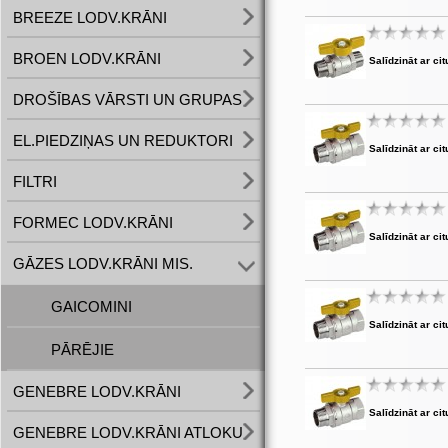
BREEZE LODV.KRĀNI
BROEN LODV.KRĀNI
Salīdzināt ar cit
DROŠĪBAS VĀRSTI UN GRUPAS
EL.PIEDZIŅAS UN REDUKTORI
Salīdzināt ar cit
FILTRI
FORMEC LODV.KRĀNI
Salīdzināt ar cit
GĀZES LODV.KRĀNI MIS.
GAICOMINI
Salīdzināt ar cit
PĀRĒJIE
GENEBRE LODV.KRĀNI
Salīdzināt ar cit
GENEBRE LODV.KRĀNI ATLOKU