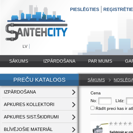
PIESLĒGTIES
REĢISTRĒTI
LV
SĀKUMS
IZPĀRDOŠANA
PAR MUMS
GA
PREČU KATALOGS
SĀKUMS
NOSLĒG
IZPĀRDOŠANA
Cena
No:
Līdz:
APKURES KOLLEKTORI
Rādīt preci kas ir at
APKURES SIST.ŠĶIDRUMI
BLĪVĒJOŠIE MATERIĀL
Salīdzināt ar cit