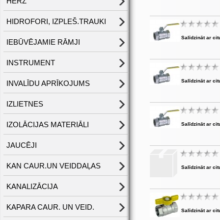
HERZ
HIDROFORI, IZPLEŠ.TRAUKI
Salīdzināt ar cit
IEBŪVĒJAMIE RĀMJI
INSTRUMENT
Salīdzināt ar cit
INVALĪDU APRĪKOJUMS
IZLIETNES
IZOLĀCIJAS MATERIĀLI
Salīdzināt ar cit
JAUCĒJI
KAN CAUR.UN VEIDDAĻAS
Salīdzināt ar cit
KANALIZĀCIJA
KAPARA CAUR. UN VEID.
Salīdzināt ar cit