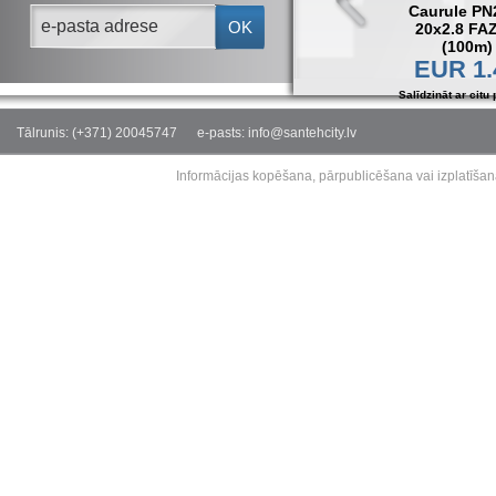
Caurule PN
OK
20x2.8 FA
(100m)
EUR 1.
Salīdzināt ar citu 
Tālrunis: (+371) 20045747
e-pasts: info@santehcity.lv
Informācijas kopēšana, pārpublicēšana vai izplatīšan