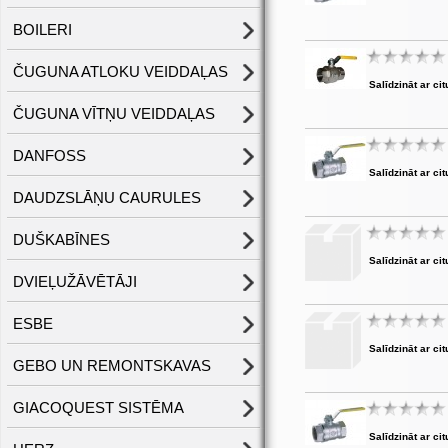
BOILERI
ČUGUNA ATLOKU VEIDDAĻAS
Salīdzināt ar cit
ČUGUNA VĪTŅU VEIDDAĻAS
DANFOSS
Salīdzināt ar cit
DAUDZSLĀŅU CAURULES
DUŠKABĪNES
Salīdzināt ar cit
DVIEĻUŽĀVĒTĀJI
ESBE
Salīdzināt ar cit
GEBO UN REMONTSKAVAS
GIACOQUEST SISTĒMA
Salīdzināt ar cit