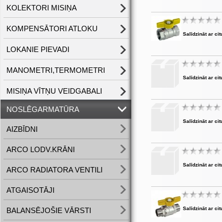
KOLEKTORI MISIŅA
KOMPENSĀTORI ATLOKU
Salīdzināt ar cit
LOKANIE PIEVADI
MANOMETRI,TERMOMETRI
Salīdzināt ar cit
MISIŅA VĪTŅU VEIDGABALI
NOSLĒGARMATŪRA
Salīdzināt ar cit
AIZBĪDNI
ARCO LODV.KRĀNI
Salīdzināt ar cit
ARCO RADIATORA VENTILI
ATGAISOTĀJI
Salīdzināt ar cit
BALANSĒJOŠIE VĀRSTI