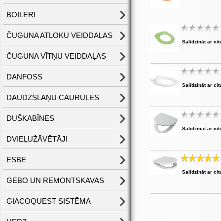
BOILERI
ČUGUNA ATLOKU VEIDDAĻAS
Salīdzināt ar cit
ČUGUNA VĪTŅU VEIDDAĻAS
DANFOSS
Salīdzināt ar cit
DAUDZSLĀŅU CAURULES
DUŠKABĪNES
Salīdzināt ar cit
DVIEĻUŽĀVĒTĀJI
ESBE
Salīdzināt ar cit
GEBO UN REMONTSKAVAS
GIACOQUEST SISTĒMA