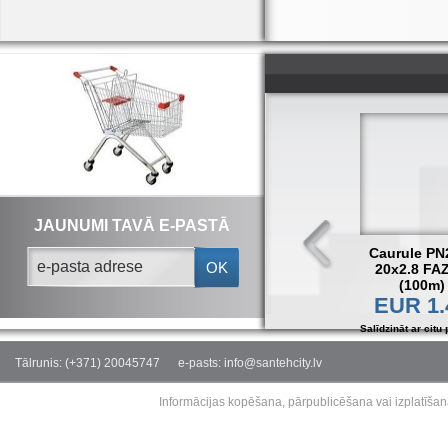
JAUNUMI TAVĀ E-PASTĀ
Caurule PN
OK
20x2.8 FA
(100m)
EUR 1.
Salīdzināt ar citu 
Tālrunis: (+371) 20045747
e-pasts: info@santehcity.lv
Informācijas kopēšana, pārpublicēšana vai izplatīšan