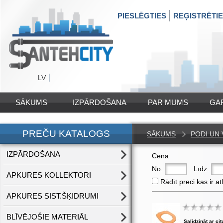
PIESLĒGTIES
REĢISTRĒTI
LV
SĀKUMS
IZPĀRDOŠANA
PAR MUMS
GA
PREČU KATALOGS
SĀKUMS
PODI UN 
IZPĀRDOŠANA
Cena
No:
Līdz:
APKURES KOLLEKTORI
Rādīt preci kas ir at
APKURES SIST.ŠĶIDRUMI
BLĪVĒJOŠIE MATERIĀL
Salīdzināt ar cit